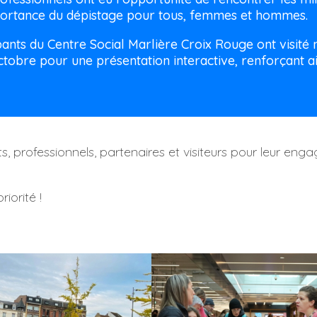
mportance du dépistage pour tous, femmes et hommes.
pants du Centre Social Marlière Croix Rouge ont visi
ctobre pour une présentation interactive, renforçant ain
, professionnels, partenaires et visiteurs pour leur eng
iorité !