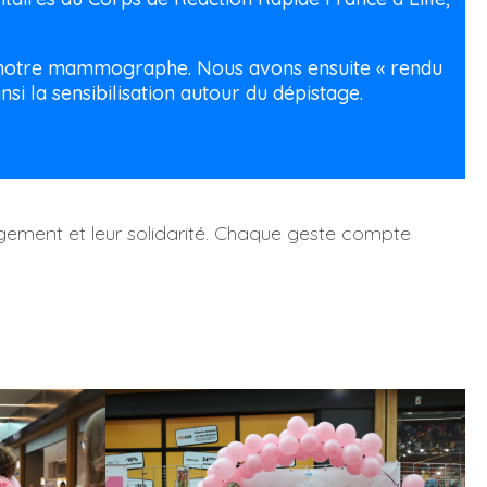
té notre mammographe. Nous avons ensuite « rendu
si la sensibilisation autour du dépistage.
agement et leur solidarité. Chaque geste compte