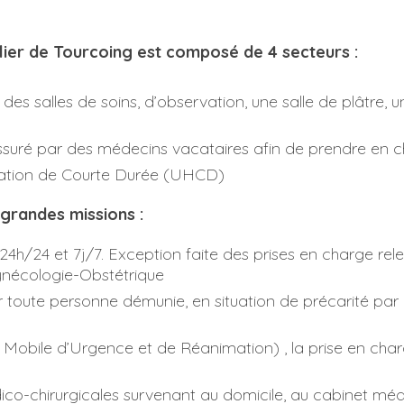
lier de Tourcoing est composé de 4 secteurs :
s salles de soins, d’observation, une salle de plâtre, un
assuré par des médecins vacataires afin de prendre en c
isation de Courte Durée (UHCD)
grandes missions :
 24h/24 et 7j/7. Exception faite des prises en charge rele
Gynécologie-Obstétrique
 toute personne démunie, en situation de précarité par
e Mobile d’Urgence et de Réanimation)
, la prise en cha
co-chirurgicales survenant au domicile, au cabinet médi