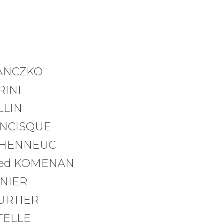
RANCZKO
RINI
LLIN
RANCISQUE
UEHENNEUC
 Ked KOMENAN
ONIER
URTIER
ATELLE