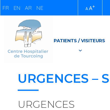
+
FR
EN
AR
NE
A
A
PATIENTS / VISITEURS
URGENCES – 
URGENCES