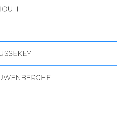
RIOUH
USSEKEY
UWENBERGHE