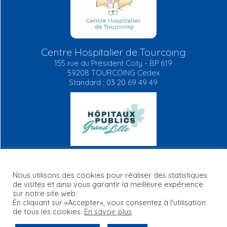
Centre Hospitalier de Tourcoing
155 rue du Président Coty - BP 619
59208 TOURCOING Cedex
Standard : 03 20 69 49 49
Nous utilisons des cookies pour réaliser des statistiques
de visites et ainsi vous garantir la meilleure expérience
Mentions légales
Plan du site
RGPD
FAQ
Contact
sur notre site web.
Informations règlementaires
En cliquant sur «Accepter», vous consentez à l'utilisation
de tous les cookies.
En savoir plus