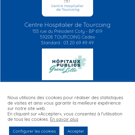
Centre Hospitalier de Tourcoing
155 rue du Président Coty - BP 619
59208 TOURCOING Cedex
Standard : 03 20 69 49 49
Nous utilisons des cookies pour réaliser des statistiques
de visites et ainsi vous garantir la meilleure expérience
Mentions légales
Plan du site
RGPD
FAQ
sur notre site web.
Contact
Informations règlementaires
En cliquant sur «Accepter», vous consentez à l'utilisation
de tous les cookies.
En savoir plus
Configurer les cookies
Accepter