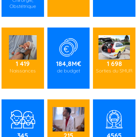
Chirurgie,
Obstétrique
1 419
184,8M€
1 698
Naissances
de budget
Sorties du SMUR
345
215
4565