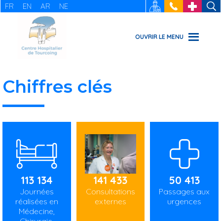
FR
EN
AR
NE
RECRUTEMENT
: 03 20 69
URGENCES
49 49
OUVRIR LE MENU
Chiffres clés
113 134
141 433
50 413
Journées
Consultations
Passages aux
réalisées en
externes
urgences
Médecine,