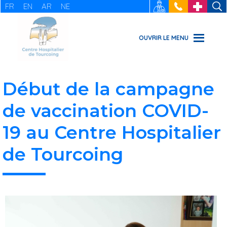
FR
EN
AR
NE
RECRUTEMENT
: 03 20 69
URGENCES
49 49
OUVRIR LE MENU
Début de la campagne
de vaccination COVID-
19 au Centre Hospitalier
de Tourcoing