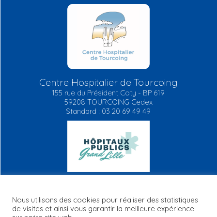
Centre Hospitalier de Tourcoing
155 rue du Président Coty - BP 619
59208 TOURCOING Cedex
Standard : 03 20 69 49 49
Nous utilisons des cookies pour réaliser des statistiques
de visites et ainsi vous garantir la meilleure expérience
Mentions légales
Plan du site
RGPD
FAQ
Contact