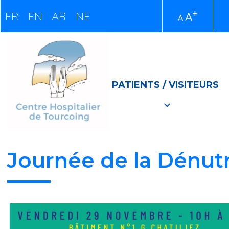
+
FR
EN
AR
NE
A
A
PATIENTS / VISITEURS
Journée de la Dénutr