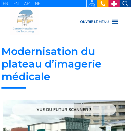
FR
EN
AR
NE
RECRUTEMENT
: 03 20 69
URGENCES
49 49
OUVRIR LE MENU
Modernisation du
plateau d’imagerie
médicale