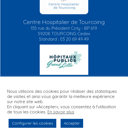
Centre Hospitalier de Tourcoing
155 rue du Président Coty - BP 619
59208 TOURCOING Cedex
Standard : 03 20 69 49 49
Nous utilisons des cookies pour réaliser des statistiques
de visites et ainsi vous garantir la meilleure expérience
Mentions légales
Plan du site
RGPD
FAQ
Contact
sur notre site web.
Informations règlementaires
En cliquant sur «Accepter», vous consentez à l'utilisation
de tous les cookies.
En savoir plus
Configurer les cookies
Accepter