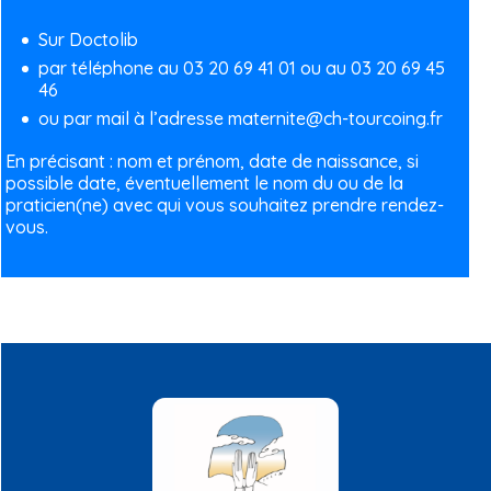
Sur
Doctolib
par téléphone au 03 20 69 41 01 ou au 03 20 69 45
46
ou par mail à l’adresse
maternite@ch-tourcoing.fr
En
précisant :
nom et prénom, date de naissance, si
possible date, éventuellement le nom
du ou
de
la
praticien
(ne)
avec
qui vous souhaitez prendre rendez-
vous.