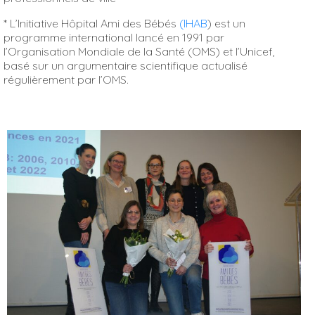
*
L’Initiative Hôpital Ami des Bébés
(
IHAB
)
est un
programme international lancé en 1991 par
l’Organisation Mondiale de la Santé
(OMS)
et l’Unicef,
basé sur un argumentaire scientifique actualisé
régulièrement par l’OMS.