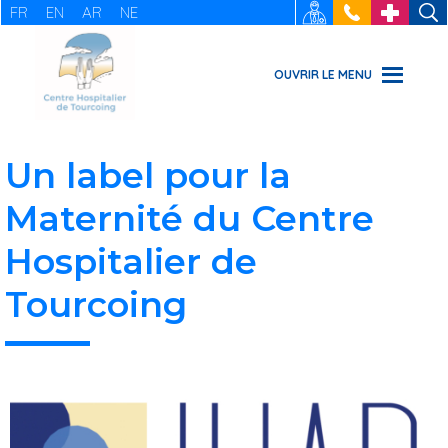
FR
EN
AR
NE
RECRUTEMENT
: 03 20 69
URGENCES
49 49
OUVRIR LE MENU
Un label pour la
Maternité du Centre
Hospitalier de
Tourcoing