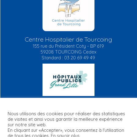
Centre Hospitalier de Tourcoing
155 rue du Président Coty - BP 619
59208 TOURCOING Cedex
Standard : 03 20 69 49 49
Nous utilisons des cookies pour réaliser des statistiques
de visites et ainsi vous garantir la meilleure expérience
Mentions légales
Plan du site
RGPD
FAQ
Contact
sur notre site web.
Informations règlementaires
En cliquant sur «Accepter», vous consentez à l'utilisation
de tous les cookies.
En savoir plus