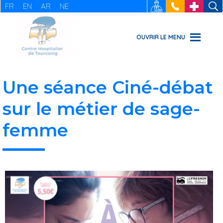
FR
EN
AR
NE
RECRUTEMENT
: 03 20 69
URGENCES
49 49
OUVRIR LE MENU
Une séance Ciné-débat
sur le métier de sage-
femme