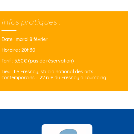
Infos pratiques :
Date : mardi 8 février
Horaire : 20h30
Tarif : 5.50€ (pas de réservation)
Lieu :
Le Fresnoy
, studio national des arts
contemporains – 22 rue du Fresnoy à Tourcoing