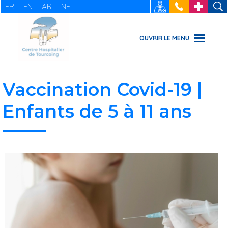
FR
EN
AR
NE
RECRUTEMENT
: 03 20 69
URGENCES
49 49
OUVRIR LE MENU
Vaccination Covid-19 |
Enfants de 5 à 11 ans