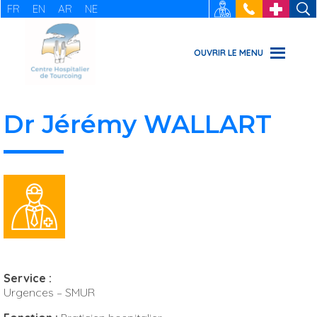
FR
EN
AR
NE
RECRUTEMENT
: 03 20 69
URGENCES
49 49
OUVRIR LE MENU
Dr Jérémy WALLART
Service :
Urgences – SMUR