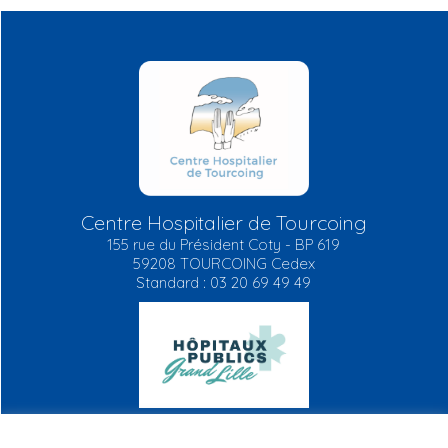
Centre Hospitalier de Tourcoing
155 rue du Président Coty - BP 619
59208 TOURCOING Cedex
Standard : 03 20 69 49 49