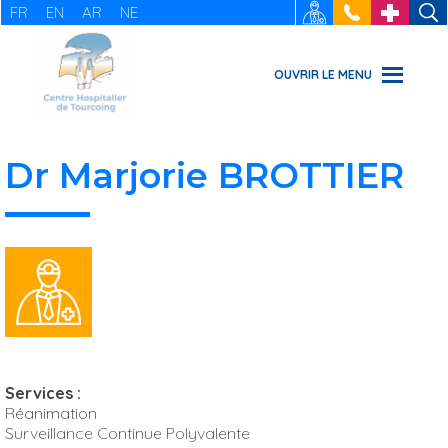
FR
EN
AR
NE
RECRUTEMENT
: 03 20 69
URGENCES
49 49
OUVRIR LE MENU
Dr Marjorie BROTTIER
Services :
Réanimation
Surveillance Continue Polyvalente