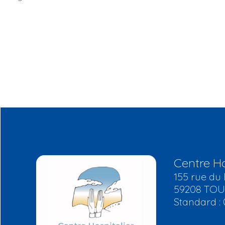
Centre Ho
155 rue du 
59208 TO
Standard : 