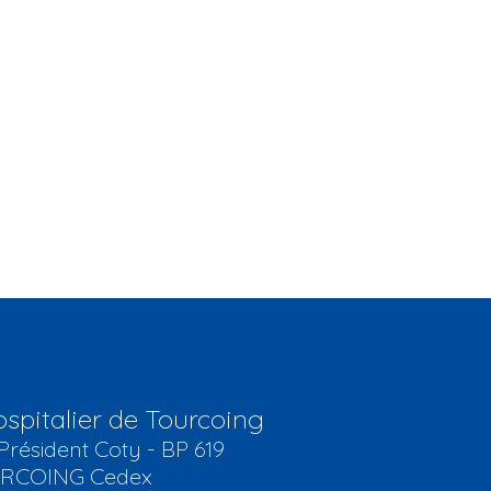
spitalier de Tourcoing
Président Coty - BP 619
URCOING Cedex