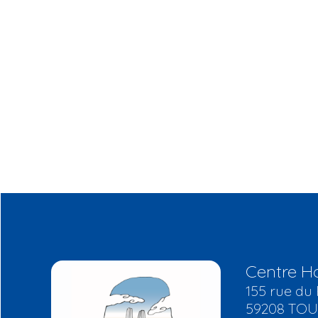
Centre Ho
155 rue du 
59208 TO